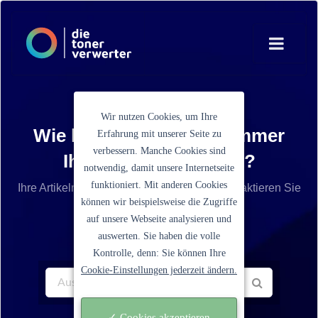
Wir nutzen Cookies, um Ihre
Wie lautet die Artikelnummer
Erfahrung mit unserer Seite zu
verbessern. Manche Cookies sind
Ihrer Tonerkartusche?
notwendig, damit unsere Internetseite
funktioniert. Mit anderen Cookies
Ihre Artikelnummer ist nicht aufgelistet? Kontaktieren Sie
können wir beispielsweise die Zugriffe
unseren Service.
auf unsere Webseite analysieren und
auswerten. Sie haben die volle
Kontrolle, denn: Sie können Ihre
Cookie-Einstellungen jederzeit ändern.
✓ Cookies akzeptieren