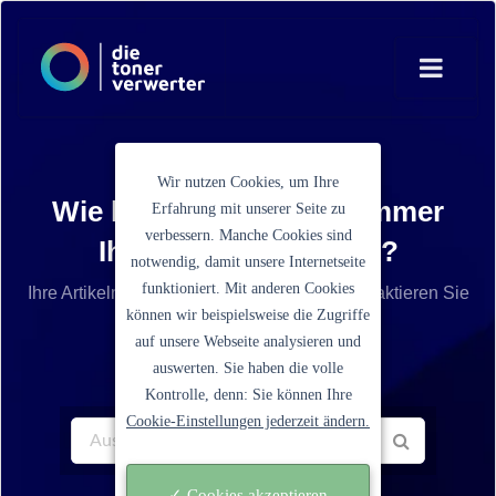
Wir nutzen Cookies, um Ihre
Wie lautet die Artikelnummer
Erfahrung mit unserer Seite zu
verbessern. Manche Cookies sind
Ihrer Tonerkartusche?
notwendig, damit unsere Internetseite
funktioniert. Mit anderen Cookies
Ihre Artikelnummer ist nicht aufgelistet? Kontaktieren Sie
können wir beispielsweise die Zugriffe
unseren Service.
auf unsere Webseite analysieren und
auswerten. Sie haben die volle
Kontrolle, denn: Sie können Ihre
Cookie-Einstellungen jederzeit ändern.
✓ Cookies akzeptieren