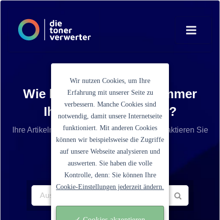
Wir nutzen Cookies, um Ihre
Wie lautet die Artikelnummer
Erfahrung mit unserer Seite zu
verbessern. Manche Cookies sind
Ihrer Tonerkartusche?
notwendig, damit unsere Internetseite
funktioniert. Mit anderen Cookies
Ihre Artikelnummer ist nicht aufgelistet? Kontaktieren Sie
können wir beispielsweise die Zugriffe
unseren Service.
auf unsere Webseite analysieren und
auswerten. Sie haben die volle
Kontrolle, denn: Sie können Ihre
Cookie-Einstellungen jederzeit ändern.
✓ Cookies akzeptieren