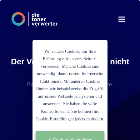
Wir nutzen Cookies, um Ihre
Erfahrung mit unserer Seite zu
Der Verkaufspreis konnte nicht
verbessern. Manche Cookies sind
ermittelt werden
notwendig, damit unsere Internetseite
funktioniert. Mit anderen Cookies
Bitte kontaktieren Sie unseren Service.
können wir beispielsweise die Zugriffe
auf unsere Webseite analysieren und
Ein Schritt zurück gehen
auswerten. Sie haben die volle
Kontrolle, denn: Sie können Ihre
Cookie-Einstellungen jederzeit ändern.
✓ Cookies akzeptieren