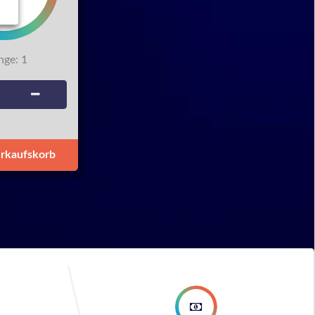
ge:
1
erkaufskorb
ep