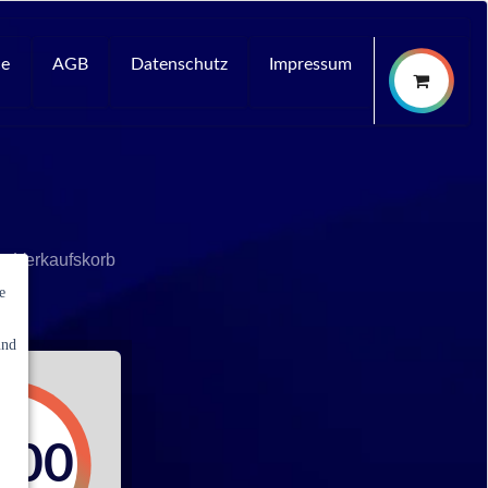
ce
AGB
Datenschutz
Impressum
n Verkaufskorb
e
und
,00