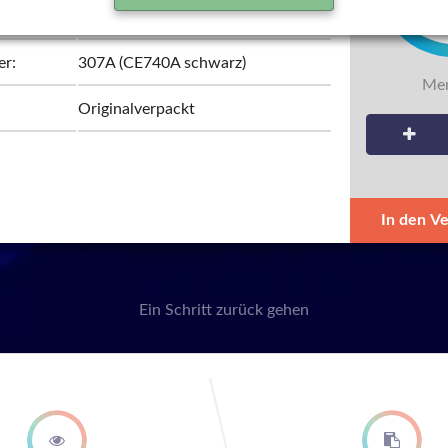
HP
er:
307A (CE740A schwarz)
Men
Originalverpackt
In den V
Ein Schritt zurück gehen
second step
third st