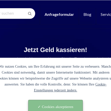
Anfrageformular
Blog
Servi
Jetzt Geld kassieren!
e entsprechende Menge und legen Sie die Tonerkartusche in de
Wir nutzen Cookies, um Ihre Erfahrung mit unserer Seite zu verbessern. Manch
Cookies sind notwendig, damit unsere Internetseite funktioniert. Mit anderen
okies können wir beispielsweise die Zugriffe auf unsere Webseite analysieren 
auswerten. Sie haben die volle Kontrolle, denn: Sie können Ihre
Cookie-
Einstellungen jederzeit ändern.
en erfolgreich einen Verkaufspreis
Ihre Tonerkartusche ermitteln!
59
✓ Cookies akzeptieren