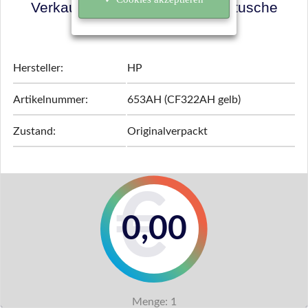
Verkaufspreis für Ihre Tonerkartusche
ermitteln!
Hersteller:
HP
Artikelnummer:
653AH (CF322AH gelb)
Zustand:
Originalverpackt
0,00
Menge:
1