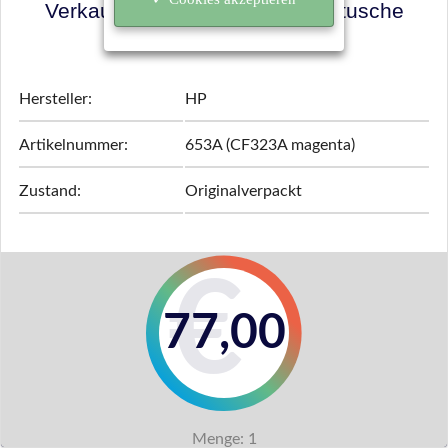
Verkaufspreis für Ihre Tonerkartusche
ermitteln!
Hersteller:
HP
Artikelnummer:
653A (CF323A magenta)
Zustand:
Originalverpackt
77,00
Menge:
1