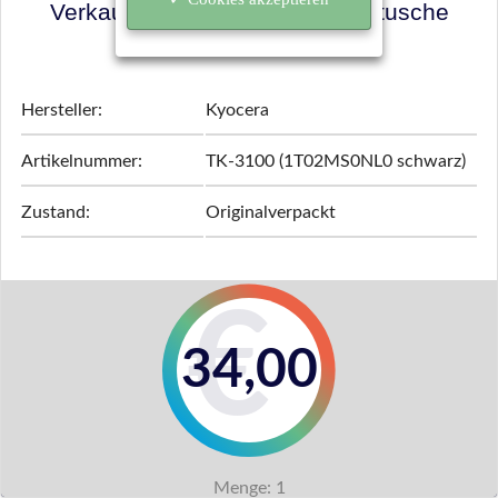
Verkaufspreis für Ihre Tonerkartusche
ermitteln!
Hersteller:
Kyocera
Artikelnummer:
TK-3100 (1T02MS0NL0 schwarz)
Zustand:
Originalverpackt
34,00
Menge:
1