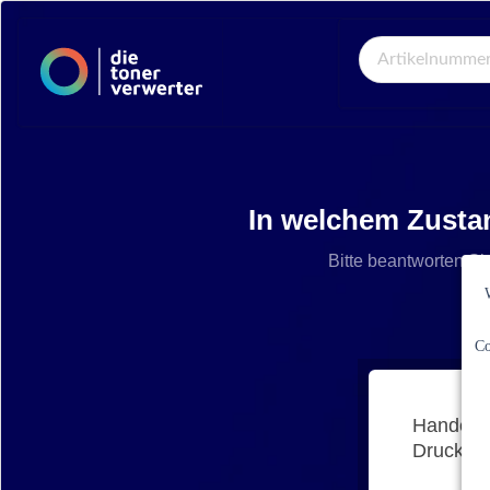
Global Search
In welchem Zustan
Bitte beantworten Si
Co
Handelt 
Druckerh