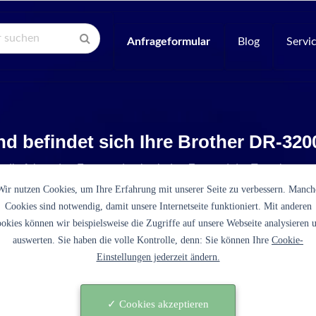
Anfrageformular
Blog
Servi
d befindet sich Ihre Brother DR-32
e die folgenden Fragen, damit wir den Zustand der Tonerkartus
Wir nutzen Cookies, um Ihre Erfahrung mit unserer Seite zu verbessern. Manch
Cookies sind notwendig, damit unsere Internetseite funktioniert. Mit anderen
okies können wir beispielsweise die Zugriffe auf unsere Webseite analysieren 
auswerten. Sie haben die volle Kontrolle, denn: Sie können Ihre
Cookie-
Einstellungen jederzeit ändern.
es sich bei der DR-3200 um eine originale Tonerkartusc
erstellers Brother?
✓ Cookies akzeptieren