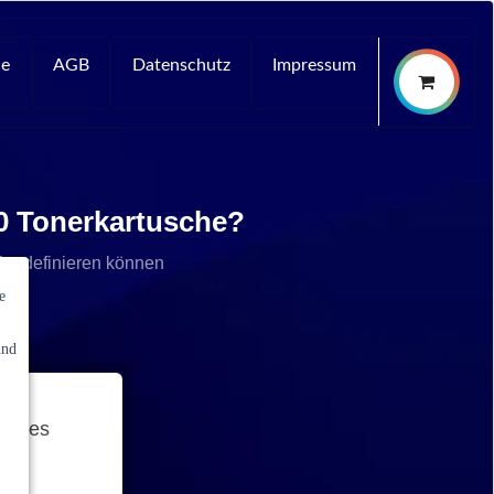
ce
AGB
Datenschutz
Impressum
00 Tonerkartusche?
che definieren können
e
und
he des