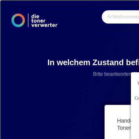
Global Search
In welchem Zustand bef
Bitte beantworten Si
Co
Handelt 
Tonerkar