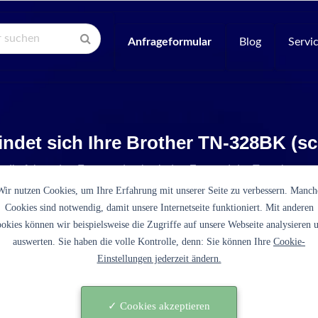
Anfrageformular
Blog
Servi
indet sich Ihre Brother TN-328BK (s
e die folgenden Fragen, damit wir den Zustand der Tonerkartus
Wir nutzen Cookies, um Ihre Erfahrung mit unserer Seite zu verbessern. Manch
Cookies sind notwendig, damit unsere Internetseite funktioniert. Mit anderen
okies können wir beispielsweise die Zugriffe auf unsere Webseite analysieren 
auswerten. Sie haben die volle Kontrolle, denn: Sie können Ihre
Cookie-
Einstellungen jederzeit ändern.
es sich bei der TN-328BK (schwarz) um eine originale
tusche des Druckerherstellers Brother?
✓ Cookies akzeptieren