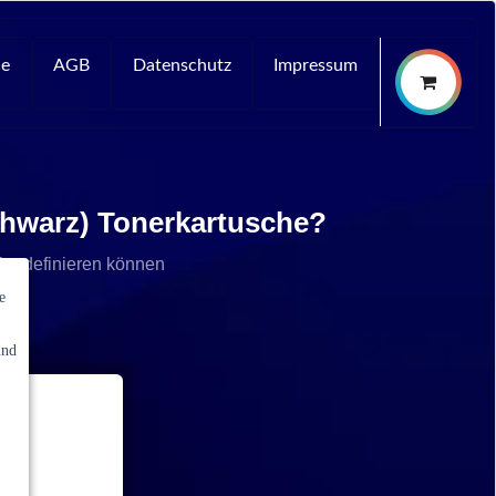
ce
AGB
Datenschutz
Impressum
chwarz) Tonerkartusche?
che definieren können
e
und