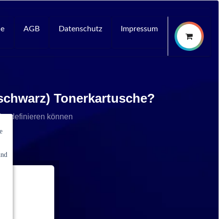
ce
AGB
Datenschutz
Impressum
 schwarz) Tonerkartusche?
che definieren können
e
und
ale