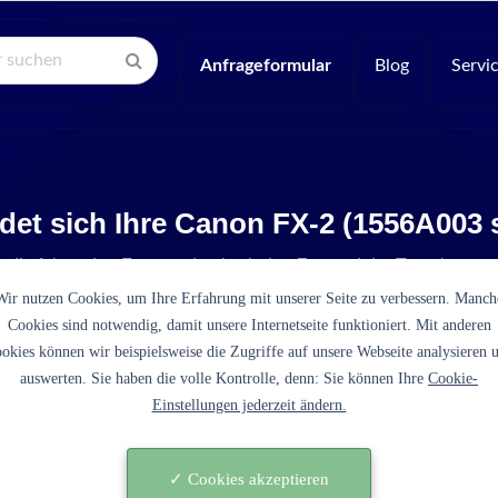
Anfrageformular
Blog
Servi
det sich Ihre Canon FX-2 (1556A003
e die folgenden Fragen, damit wir den Zustand der Tonerkartus
Wir nutzen Cookies, um Ihre Erfahrung mit unserer Seite zu verbessern. Manch
Cookies sind notwendig, damit unsere Internetseite funktioniert. Mit anderen
okies können wir beispielsweise die Zugriffe auf unsere Webseite analysieren 
auswerten. Sie haben die volle Kontrolle, denn: Sie können Ihre
Cookie-
Einstellungen jederzeit ändern.
es sich bei der FX-2 (1556A003 schwarz) um eine origin
tusche des Druckerherstellers Canon?
✓ Cookies akzeptieren