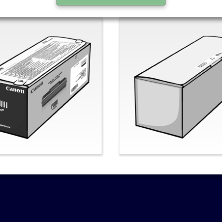
nal-Canon
Nein