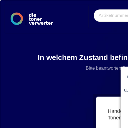
Global Search
In welchem Zustand befin
Bitte beantworten Si
Co
Handelt 
Tonerkar