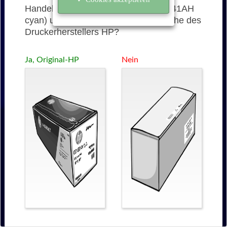
Handelt es sich bei der 651AH (CE341AH
cyan) um eine originale Tonerkartusche des
Druckerherstellers HP?
Ja, Original-HP
Nein