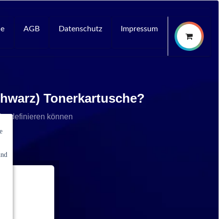
ce
AGB
Datenschutz
Impressum
chwarz) Tonerkartusche?
che definieren können
e
und
ale