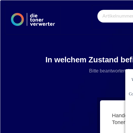
Global Search
In welchem Zustand bef
Bitte beantworten Si
Co
Handelt 
Tonerkar