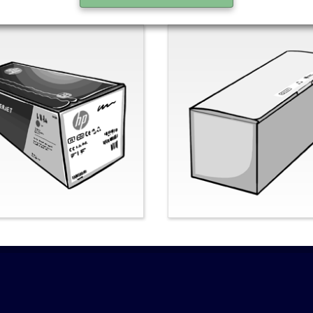
nal-HP
Nein