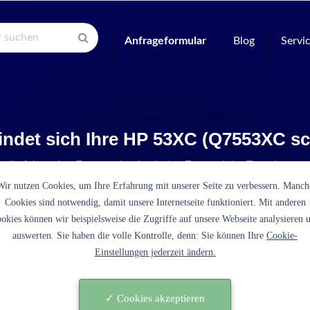
Anfrageformular
Blog
Servi
indet sich Ihre HP 53XC (Q7553XC s
e die folgenden Fragen, damit wir den Zustand der Tonerkartus
Wir nutzen Cookies, um Ihre Erfahrung mit unserer Seite zu verbessern. Manch
Cookies sind notwendig, damit unsere Internetseite funktioniert. Mit anderen
okies können wir beispielsweise die Zugriffe auf unsere Webseite analysieren 
auswerten. Sie haben die volle Kontrolle, denn: Sie können Ihre
Cookie-
Einstellungen jederzeit ändern.
es sich bei der 53XC (Q7553XC schwarz) um eine origin
tusche des Druckerherstellers HP?
✓ Cookies akzeptieren