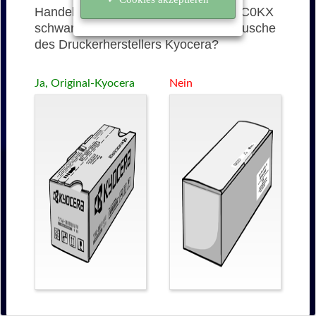
Handelt es sich bei der TK-55 (370QC0KX
schwarz) um eine originale Tonerkartusche
des Druckerherstellers Kyocera?
Ja, Original-Kyocera
Nein