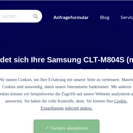
Anfrageformular
Blog
Servi
ndet sich Ihre Samsung CLT-M804S (
e die folgenden Fragen, damit wir den Zustand der Tonerkartus
Wir nutzen Cookies, um Ihre Erfahrung mit unserer Seite zu verbessern. Manch
Cookies sind notwendig, damit unsere Internetseite funktioniert. Mit anderen
okies können wir beispielsweise die Zugriffe auf unsere Webseite analysieren 
auswerten. Sie haben die volle Kontrolle, denn: Sie können Ihre
Cookie-
Einstellungen jederzeit ändern.
es sich bei der CLT-M804S (magenta) um eine originale
tusche des Druckerherstellers Samsung?
✓ Cookies akzeptieren