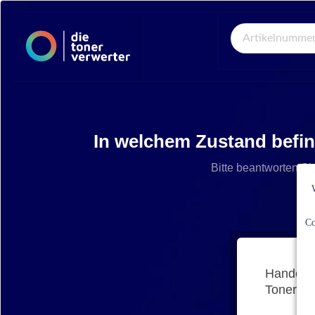
Global Search
In welchem Zustand befi
Bitte beantworten Si
Co
Handelt 
Tonerkar