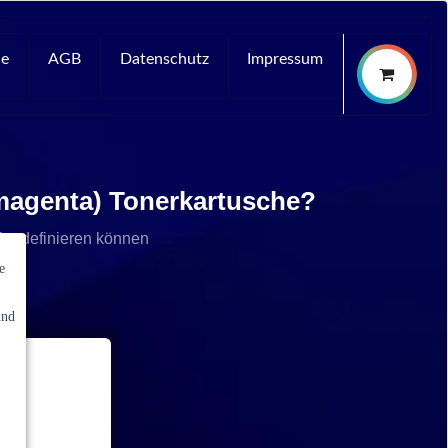
ce
AGB
Datenschutz
Impressum
magenta) Tonerkartusche?
che definieren können
e
und