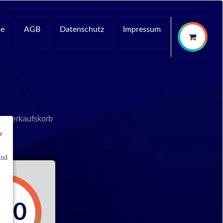
ce
AGB
Datenschutz
Impressum
n Verkaufskorb
e
und
,00