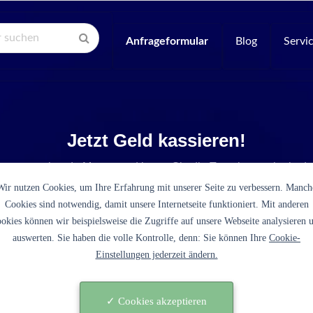
Anfrageformular
Blog
Servi
Jetzt Geld kassieren!
e entsprechende Menge und legen Sie die Tonerkartusche in de
Wir nutzen Cookies, um Ihre Erfahrung mit unserer Seite zu verbessern. Manch
Cookies sind notwendig, damit unsere Internetseite funktioniert. Mit anderen
okies können wir beispielsweise die Zugriffe auf unsere Webseite analysieren 
auswerten. Sie haben die volle Kontrolle, denn: Sie können Ihre
Cookie-
Einstellungen jederzeit ändern.
en erfolgreich einen Verkaufspreis
Ihre Tonerkartusche ermitteln!
0
✓ Cookies akzeptieren