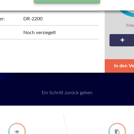
Brother
er:
DR-2200
Men
Noch versiegelt
In den V
Ein Schritt zurück gehen
second step
third st