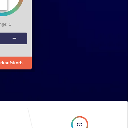
ge:
1
erkaufskorb
ep