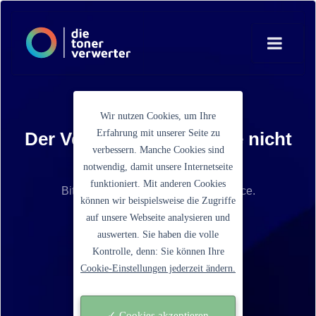
Wir nutzen Cookies, um Ihre
Erfahrung mit unserer Seite zu
Der Verkaufspreis konnte nicht
verbessern. Manche Cookies sind
ermittelt werden
notwendig, damit unsere Internetseite
funktioniert. Mit anderen Cookies
Bitte kontaktieren Sie unseren Service.
können wir beispielsweise die Zugriffe
auf unsere Webseite analysieren und
Ein Schritt zurück gehen
auswerten. Sie haben die volle
Kontrolle, denn: Sie können Ihre
Cookie-Einstellungen jederzeit ändern.
✓ Cookies akzeptieren