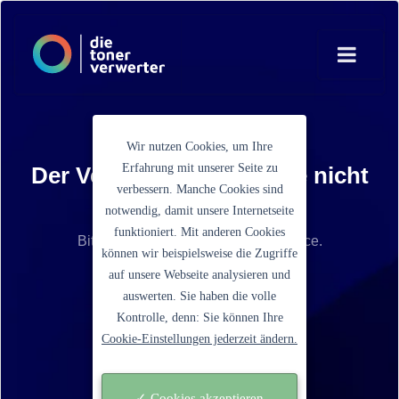
Wir nutzen Cookies, um Ihre
Erfahrung mit unserer Seite zu
Der Verkaufspreis konnte nicht
verbessern. Manche Cookies sind
ermittelt werden
notwendig, damit unsere Internetseite
funktioniert. Mit anderen Cookies
Bitte kontaktieren Sie unseren Service.
können wir beispielsweise die Zugriffe
auf unsere Webseite analysieren und
Ein Schritt zurück gehen
auswerten. Sie haben die volle
Kontrolle, denn: Sie können Ihre
Cookie-Einstellungen jederzeit ändern.
✓ Cookies akzeptieren