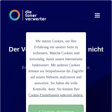
Wir nutzen Cookies, um Ihre
Erfahrung mit unserer Seite zu
Der Verkaufspreis konnte nicht
verbessern. Manche Cookies sind
ermittelt werden
notwendig, damit unsere Internetseite
funktioniert. Mit anderen Cookies
Bitte kontaktieren Sie unseren Service.
können wir beispielsweise die Zugriffe
auf unsere Webseite analysieren und
Ein Schritt zurück gehen
auswerten. Sie haben die volle
Kontrolle, denn: Sie können Ihre
Cookie-Einstellungen jederzeit ändern.
✓ Cookies akzeptieren