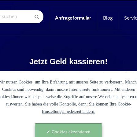
Anfrageformular
Blog
Servi
Jetzt Geld kassieren!
e entsprechende Menge und legen Sie die Tonerkartusche in de
Wir nutzen Cookies, um Ihre Erfahrung mit unserer Seite zu verbessern. Manch
Cookies sind notwendig, damit unsere Internetseite funktioniert. Mit anderen
okies können wir beispielsweise die Zugriffe auf unsere Webseite analysieren 
auswerten. Sie haben die volle Kontrolle, denn: Sie können Ihre
Cookie-
Einstellungen jederzeit ändern.
en erfolgreich einen Verkaufspreis
Ihre Tonerkartusche ermitteln!
0
✓ Cookies akzeptieren