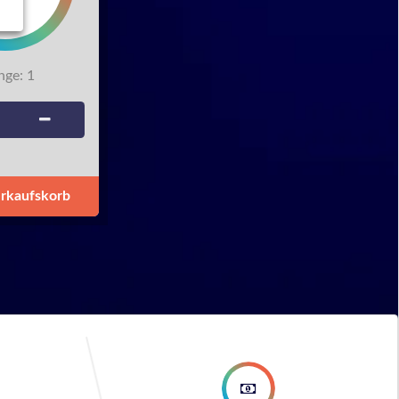
ge:
1
erkaufskorb
ep