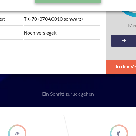
Kyocera
er:
TK-70 (370AC010 schwarz)
Men
Noch versiegelt
In den V
Ein Schritt zurück gehen
second step
third st