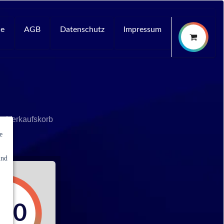
ce
AGB
Datenschutz
Impressum
n Verkaufskorb
e
und
,00