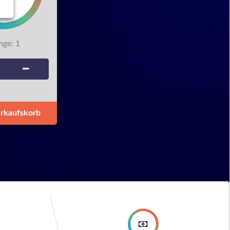
ge:
1
erkaufskorb
ep