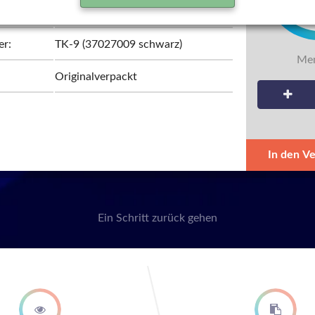
Kyocera
er:
TK-9 (37027009 schwarz)
Men
Originalverpackt
In den V
Ein Schritt zurück gehen
second step
third st