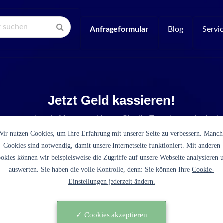
Anfrageformular
Blog
Servi
Jetzt Geld kassieren!
e entsprechende Menge und legen Sie die Tonerkartusche in de
Wir nutzen Cookies, um Ihre Erfahrung mit unserer Seite zu verbessern. Manch
Cookies sind notwendig, damit unsere Internetseite funktioniert. Mit anderen
okies können wir beispielsweise die Zugriffe auf unsere Webseite analysieren 
auswerten. Sie haben die volle Kontrolle, denn: Sie können Ihre
Cookie-
Einstellungen jederzeit ändern.
en erfolgreich einen Verkaufspreis
Ihre Tonerkartusche ermitteln!
0
✓ Cookies akzeptieren