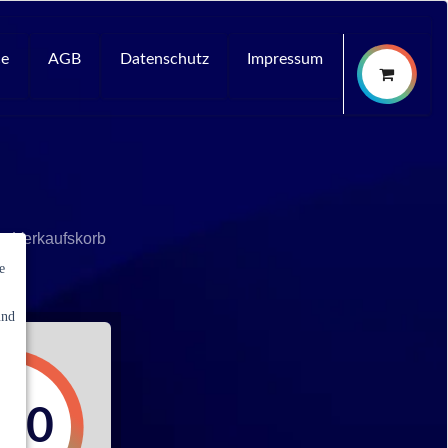
ce
AGB
Datenschutz
Impressum
n Verkaufskorb
e
und
,00