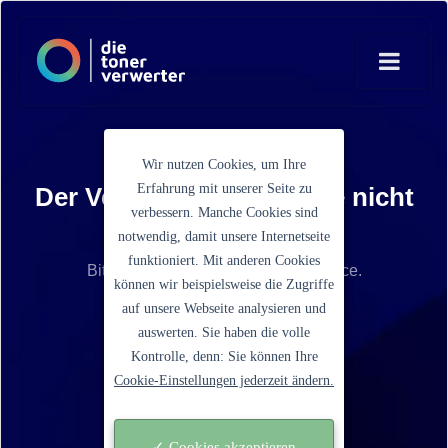
Wir nutzen Cookies, um Ihre
Erfahrung mit unserer Seite zu
Der Verkaufspreis konnte nicht
verbessern. Manche Cookies sind
ermittelt werden
notwendig, damit unsere Internetseite
funktioniert. Mit anderen Cookies
Bitte kontaktieren Sie unseren Service.
können wir beispielsweise die Zugriffe
auf unsere Webseite analysieren und
Ein Schritt zurück gehen
auswerten. Sie haben die volle
Kontrolle, denn: Sie können Ihre
Cookie-Einstellungen jederzeit ändern.
✓ Cookies akzeptieren