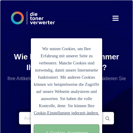
Wir nutzen Cookies, um Ihre
Wie lautet die Artikelnummer
Erfahrung mit unserer Seite zu
verbessern. Manche Cookies sind
Ihrer Tonerkartusche?
notwendig, damit unsere Internetseite
funktioniert. Mit anderen Cookies
Ihre Artikelnummer ist nicht aufgelistet? Kontaktieren Sie
können wir beispielsweise die Zugriffe
unseren Service.
auf unsere Webseite analysieren und
auswerten. Sie haben die volle
Kontrolle, denn: Sie können Ihre
Cookie-Einstellungen jederzeit ändern.
✓ Cookies akzeptieren