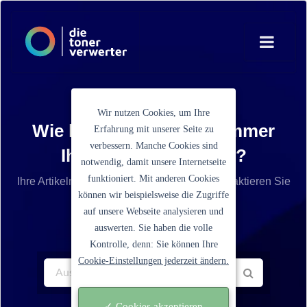
Wir nutzen Cookies, um Ihre
Wie lautet die Artikelnummer
Erfahrung mit unserer Seite zu
verbessern. Manche Cookies sind
Ihrer Tonerkartusche?
notwendig, damit unsere Internetseite
funktioniert. Mit anderen Cookies
Ihre Artikelnummer ist nicht aufgelistet? Kontaktieren Sie
können wir beispielsweise die Zugriffe
unseren Service.
auf unsere Webseite analysieren und
auswerten. Sie haben die volle
Kontrolle, denn: Sie können Ihre
Cookie-Einstellungen jederzeit ändern.
✓ Cookies akzeptieren