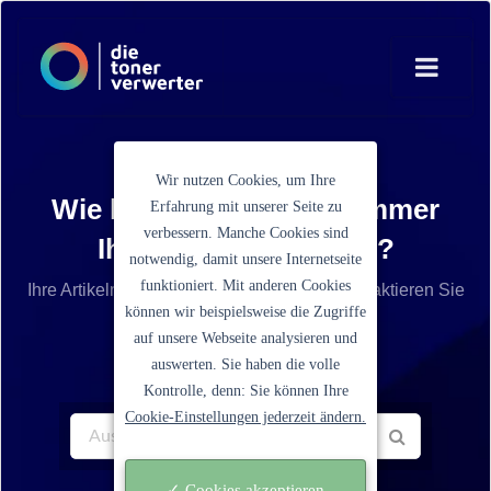
Wir nutzen Cookies, um Ihre
Wie lautet die Artikelnummer
Erfahrung mit unserer Seite zu
verbessern. Manche Cookies sind
Ihrer Tonerkartusche?
notwendig, damit unsere Internetseite
funktioniert. Mit anderen Cookies
Ihre Artikelnummer ist nicht aufgelistet? Kontaktieren Sie
können wir beispielsweise die Zugriffe
unseren Service.
auf unsere Webseite analysieren und
auswerten. Sie haben die volle
Kontrolle, denn: Sie können Ihre
Cookie-Einstellungen jederzeit ändern.
✓ Cookies akzeptieren