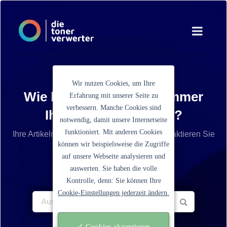
Wir nutzen Cookies, um Ihre
Wie lautet die Artikelnummer
Erfahrung mit unserer Seite zu
verbessern. Manche Cookies sind
Ihrer Tonerkartusche?
notwendig, damit unsere Internetseite
funktioniert. Mit anderen Cookies
Ihre Artikelnummer ist nicht aufgelistet? Kontaktieren Sie
können wir beispielsweise die Zugriffe
unseren Service.
auf unsere Webseite analysieren und
auswerten. Sie haben die volle
Kontrolle, denn: Sie können Ihre
Cookie-Einstellungen jederzeit ändern.
✓ Cookies akzeptieren