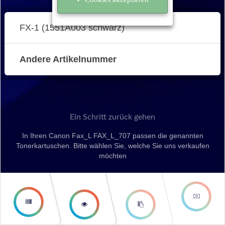
FX-1 (1551A003 schwarz)
Andere Artikelnummer
Ein Schritt zurück gehen
In Ihren Canon Fax_L FAX_L_707 passen die genannten
Tonerkartuschen. Bitte wählen Sie, welche Sie uns verkaufen
möchten
second
third step
step