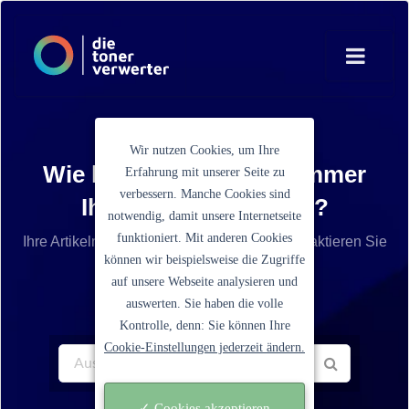
Wir nutzen Cookies, um Ihre
Wie lautet die Artikelnummer
Erfahrung mit unserer Seite zu
verbessern. Manche Cookies sind
Ihrer Tonerkartusche?
notwendig, damit unsere Internetseite
funktioniert. Mit anderen Cookies
Ihre Artikelnummer ist nicht aufgelistet? Kontaktieren Sie
können wir beispielsweise die Zugriffe
unseren Service.
auf unsere Webseite analysieren und
auswerten. Sie haben die volle
Kontrolle, denn: Sie können Ihre
Cookie-Einstellungen jederzeit ändern.
✓ Cookies akzeptieren