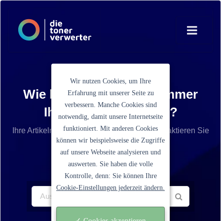
Wir nutzen Cookies, um Ihre
Wie lautet die Artikelnummer
Erfahrung mit unserer Seite zu
verbessern. Manche Cookies sind
Ihrer Tonerkartusche?
notwendig, damit unsere Internetseite
funktioniert. Mit anderen Cookies
Ihre Artikelnummer ist nicht aufgelistet? Kontaktieren Sie
können wir beispielsweise die Zugriffe
unseren Service.
auf unsere Webseite analysieren und
auswerten. Sie haben die volle
Kontrolle, denn: Sie können Ihre
Cookie-Einstellungen jederzeit ändern.
✓ Cookies akzeptieren