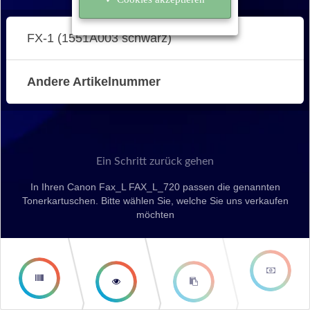
FX-1 (1551A003 schwarz)
Andere Artikelnummer
Ein Schritt zurück gehen
In Ihren Canon Fax_L FAX_L_720 passen die genannten
Tonerkartuschen. Bitte wählen Sie, welche Sie uns verkaufen
möchten
second
third step
step