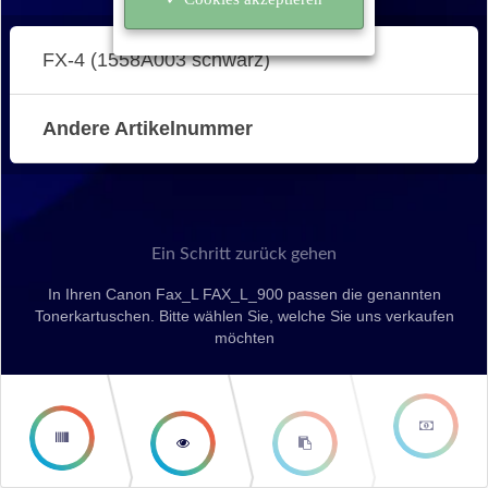
FX-4 (1558A003 schwarz)
Andere Artikelnummer
Ein Schritt zurück gehen
In Ihren Canon Fax_L FAX_L_900 passen die genannten
Tonerkartuschen. Bitte wählen Sie, welche Sie uns verkaufen
möchten
second
third step
step