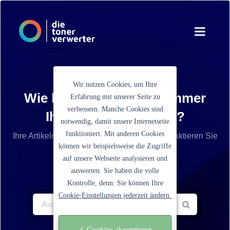
Wir nutzen Cookies, um Ihre
Wie lautet die Artikelnummer
Erfahrung mit unserer Seite zu
verbessern. Manche Cookies sind
Ihrer Tonerkartusche?
notwendig, damit unsere Internetseite
funktioniert. Mit anderen Cookies
Ihre Artikelnummer ist nicht aufgelistet? Kontaktieren Sie
können wir beispielsweise die Zugriffe
unseren Service.
auf unsere Webseite analysieren und
auswerten. Sie haben die volle
Kontrolle, denn: Sie können Ihre
Cookie-Einstellungen jederzeit ändern.
✓ Cookies akzeptieren