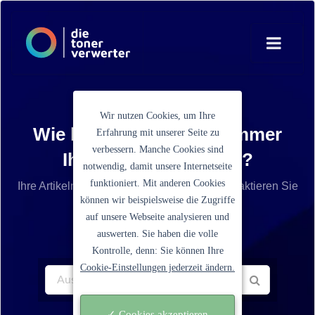
Wir nutzen Cookies, um Ihre
Wie lautet die Artikelnummer
Erfahrung mit unserer Seite zu
verbessern. Manche Cookies sind
Ihrer Tonerkartusche?
notwendig, damit unsere Internetseite
funktioniert. Mit anderen Cookies
Ihre Artikelnummer ist nicht aufgelistet? Kontaktieren Sie
können wir beispielsweise die Zugriffe
unseren Service.
auf unsere Webseite analysieren und
auswerten. Sie haben die volle
Kontrolle, denn: Sie können Ihre
Cookie-Einstellungen jederzeit ändern.
✓ Cookies akzeptieren