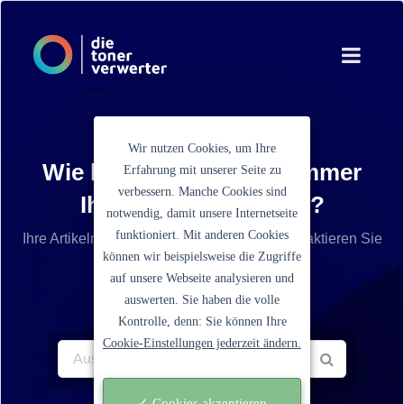
Wir nutzen Cookies, um Ihre
Wie lautet die Artikelnummer
Erfahrung mit unserer Seite zu
verbessern. Manche Cookies sind
Ihrer Tonerkartusche?
notwendig, damit unsere Internetseite
funktioniert. Mit anderen Cookies
Ihre Artikelnummer ist nicht aufgelistet? Kontaktieren Sie
können wir beispielsweise die Zugriffe
unseren Service.
auf unsere Webseite analysieren und
auswerten. Sie haben die volle
Kontrolle, denn: Sie können Ihre
Cookie-Einstellungen jederzeit ändern.
✓ Cookies akzeptieren