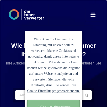
Wir nutzen Cookies, um Ihre
Wie lautet die Artikelnummer
Erfahrung mit unserer Seite zu
verbessern. Manche Cookies sind
Ihrer Tonerkartusche?
notwendig, damit unsere Internetseite
funktioniert. Mit anderen Cookies
Ihre Artikelnummer ist nicht aufgelistet? Kontaktieren Sie
können wir beispielsweise die Zugriffe
unseren Service.
auf unsere Webseite analysieren und
auswerten. Sie haben die volle
Kontrolle, denn: Sie können Ihre
Cookie-Einstellungen jederzeit ändern.
✓ Cookies akzeptieren