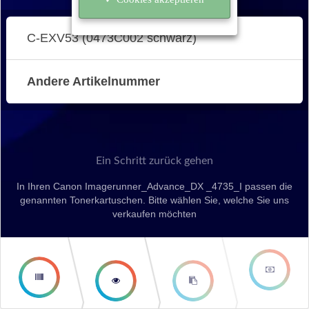
C-EXV53 (0473C002 schwarz)
Andere Artikelnummer
Ein Schritt zurück gehen
In Ihren Canon Imagerunner_Advance_DX _4735_I passen die
genannten Tonerkartuschen. Bitte wählen Sie, welche Sie uns
verkaufen möchten
second
third step
step