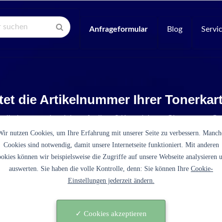
Anfrageformular
Blog
Servi
tet die Artikelnummer Ihrer Tonerka
Artikelnummer ist nicht aufgelistet? Kontaktieren Sie unseren Se
Wir nutzen Cookies, um Ihre Erfahrung mit unserer Seite zu verbessern. Manch
Cookies sind notwendig, damit unsere Internetseite funktioniert. Mit anderen
okies können wir beispielsweise die Zugriffe auf unsere Webseite analysieren 
auswerten. Sie haben die volle Kontrolle, denn: Sie können Ihre
Cookie-
Einstellungen jederzeit ändern.
(3764B002 schwarz)
✓ Cookies akzeptieren