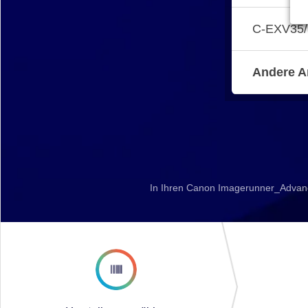
C-EXV35/
Andere A
In Ihren Canon Imagerunner_Advanc