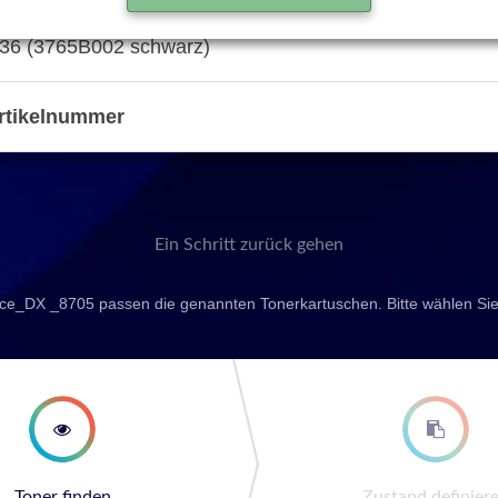
36 (3765B002 schwarz)
rtikelnummer
Ein Schritt zurück gehen
e_DX _8705 passen die genannten Tonerkartuschen. Bitte wählen Sie
second step
third st
Toner finden
Zustand definier