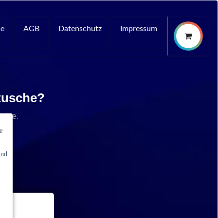
ce
AGB
Datenschutz
Impressum
rtusche?
rvice.
e
und