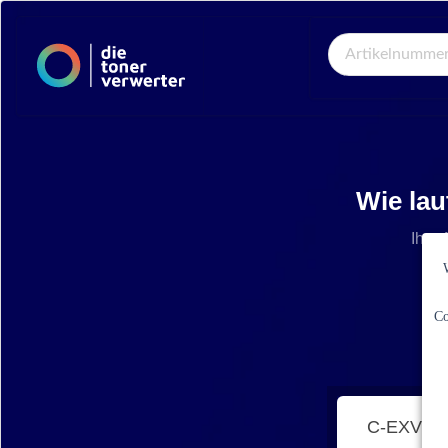
Global Search
Wie lau
Ihre 
Co
C-EXV35 