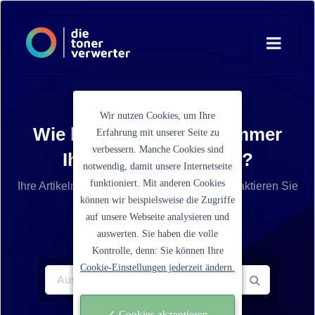
Wir nutzen Cookies, um Ihre
Wie lautet die Artikelnummer
Erfahrung mit unserer Seite zu
verbessern. Manche Cookies sind
Ihrer Tonerkartusche?
notwendig, damit unsere Internetseite
funktioniert. Mit anderen Cookies
Ihre Artikelnummer ist nicht aufgelistet? Kontaktieren Sie
können wir beispielsweise die Zugriffe
unseren Service.
auf unsere Webseite analysieren und
auswerten. Sie haben die volle
Kontrolle, denn: Sie können Ihre
Cookie-Einstellungen jederzeit ändern.
✓ Cookies akzeptieren