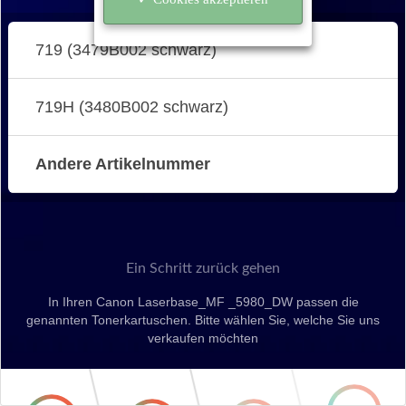
719 (3479B002 schwarz)
719H (3480B002 schwarz)
Andere Artikelnummer
Ein Schritt zurück gehen
In Ihren Canon Laserbase_MF _5980_DW passen die
genannten Tonerkartuschen. Bitte wählen Sie, welche Sie uns
verkaufen möchten