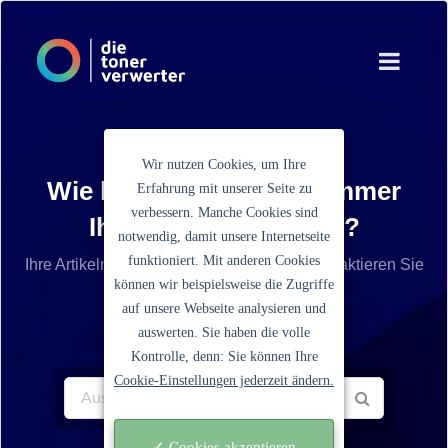
Wir nutzen Cookies, um Ihre
Wie lautet die Artikelnummer
Erfahrung mit unserer Seite zu
verbessern. Manche Cookies sind
Ihrer Tonerkartusche?
notwendig, damit unsere Internetseite
funktioniert. Mit anderen Cookies
Ihre Artikelnummer ist nicht aufgelistet? Kontaktieren Sie
können wir beispielsweise die Zugriffe
unseren Service.
auf unsere Webseite analysieren und
auswerten. Sie haben die volle
Kontrolle, denn: Sie können Ihre
Cookie-Einstellungen jederzeit ändern.
✓ Cookies akzeptieren