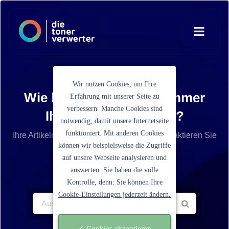
Wir nutzen Cookies, um Ihre
Wie lautet die Artikelnummer
Erfahrung mit unserer Seite zu
verbessern. Manche Cookies sind
Ihrer Tonerkartusche?
notwendig, damit unsere Internetseite
funktioniert. Mit anderen Cookies
Ihre Artikelnummer ist nicht aufgelistet? Kontaktieren Sie
können wir beispielsweise die Zugriffe
unseren Service.
auf unsere Webseite analysieren und
auswerten. Sie haben die volle
Kontrolle, denn: Sie können Ihre
Cookie-Einstellungen jederzeit ändern.
✓ Cookies akzeptieren