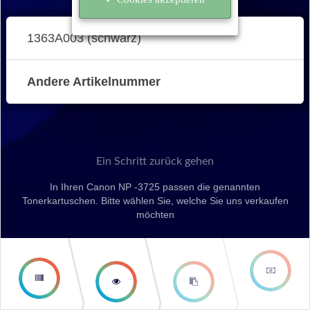
1363A003 (schwarz)
Andere Artikelnummer
Ein Schritt zurück gehen
In Ihren Canon NP -3725 passen die genannten
Tonerkartuschen. Bitte wählen Sie, welche Sie uns verkaufen
möchten
second
third step
step