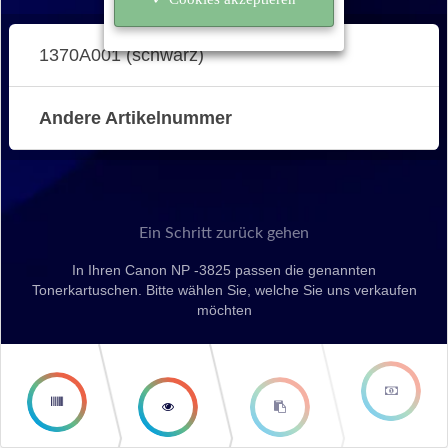
1370A001 (schwarz)
Andere Artikelnummer
Ein Schritt zurück gehen
In Ihren Canon NP -3825 passen die genannten
Tonerkartuschen. Bitte wählen Sie, welche Sie uns verkaufen
möchten
second
third step
step