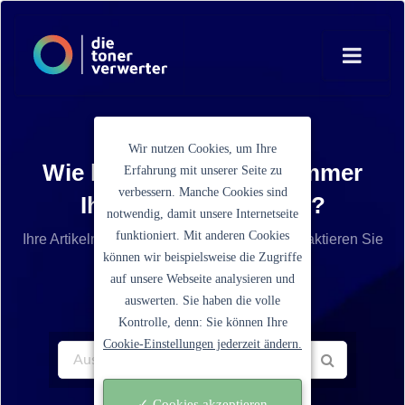
Wir nutzen Cookies, um Ihre
Wie lautet die Artikelnummer
Erfahrung mit unserer Seite zu
verbessern. Manche Cookies sind
Ihrer Tonerkartusche?
notwendig, damit unsere Internetseite
funktioniert. Mit anderen Cookies
Ihre Artikelnummer ist nicht aufgelistet? Kontaktieren Sie
können wir beispielsweise die Zugriffe
unseren Service.
auf unsere Webseite analysieren und
auswerten. Sie haben die volle
Kontrolle, denn: Sie können Ihre
Cookie-Einstellungen jederzeit ändern.
✓ Cookies akzeptieren