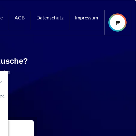
ce
AGB
Datenschutz
Impressum
rtusche?
rvice.
e
und