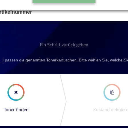
rtikelnummer
Ein Schritt zurück gehen
_I passen die genannten Tonerkartuschen. Bitte wählen Sie, welche S
second step
third st
Toner finden
Zustand definier