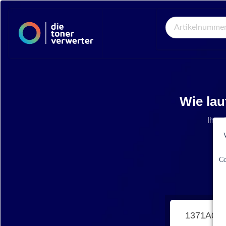
Global Search
Wie lau
Ihre 
Co
1371A003