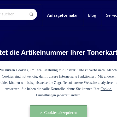
Anfrageformular
Blog
Servi
tet die Artikelnummer Ihrer Tonerka
Artikelnummer ist nicht aufgelistet? Kontaktieren Sie unseren Se
Wir nutzen Cookies, um Ihre Erfahrung mit unserer Seite zu verbessern. Manch
Cookies sind notwendig, damit unsere Internetseite funktioniert. Mit anderen
okies können wir beispielsweise die Zugriffe auf unsere Webseite analysieren 
auswerten. Sie haben die volle Kontrolle, denn: Sie können Ihre
Cookie-
Einstellungen jederzeit ändern.
 (schwarz)
✓ Cookies akzeptieren