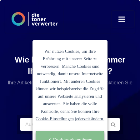
Wir nutzen Cookies, um Ihre
Wie lautet die Artikelnummer
Erfahrung mit unserer Seite zu
verbessern. Manche Cookies sind
Ihrer Tonerkartusche?
notwendig, damit unsere Internetseite
funktioniert. Mit anderen Cookies
Ihre Artikelnummer ist nicht aufgelistet? Kontaktieren Sie
können wir beispielsweise die Zugriffe
unseren Service.
auf unsere Webseite analysieren und
auswerten. Sie haben die volle
Kontrolle, denn: Sie können Ihre
Cookie-Einstellungen jederzeit ändern.
✓ Cookies akzeptieren