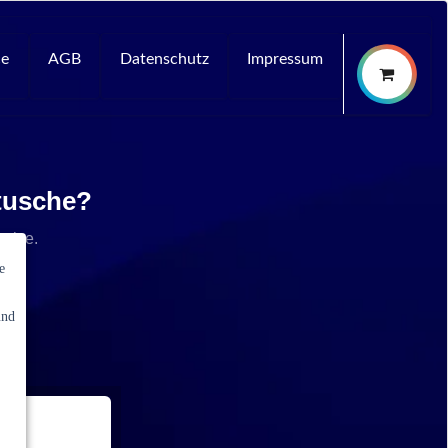
ce
AGB
Datenschutz
Impressum
rtusche?
rvice.
e
und