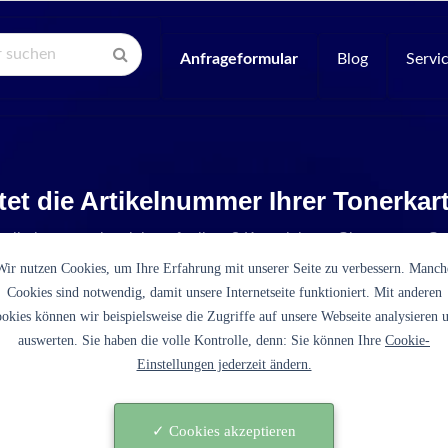
Anfrageformular
Blog
Servi
tet die Artikelnummer Ihrer Tonerka
Artikelnummer ist nicht aufgelistet? Kontaktieren Sie unseren Se
Wir nutzen Cookies, um Ihre Erfahrung mit unserer Seite zu verbessern. Manch
Cookies sind notwendig, damit unsere Internetseite funktioniert. Mit anderen
okies können wir beispielsweise die Zugriffe auf unsere Webseite analysieren 
auswerten. Sie haben die volle Kontrolle, denn: Sie können Ihre
Cookie-
Einstellungen jederzeit ändern.
3707A002 schwarz)
✓ Cookies akzeptieren