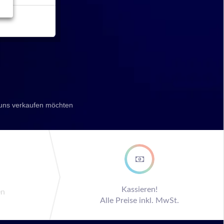
 uns verkaufen möchten
ep
Kassieren!
en
Alle Preise inkl. MwSt.