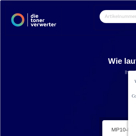
Global Search
Wie lau
Ihre 
Co
MP10-N (