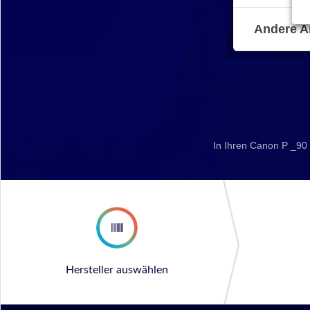
Andere A
In Ihren Canon P _90 
Hersteller auswählen