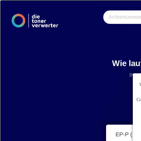
Global Search
Wie lau
Ihre 
Co
EP-P (15