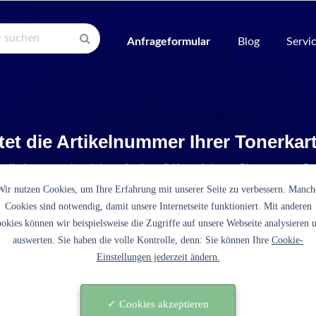
Anfrageformular
Blog
Servi
tet die Artikelnummer Ihrer Tonerka
Artikelnummer ist nicht aufgelistet? Kontaktieren Sie unseren Se
Wir nutzen Cookies, um Ihre Erfahrung mit unserer Seite zu verbessern. Manch
Cookies sind notwendig, damit unsere Internetseite funktioniert. Mit anderen
okies können wir beispielsweise die Zugriffe auf unsere Webseite analysieren 
auswerten. Sie haben die volle Kontrolle, denn: Sie können Ihre
Cookie-
Einstellungen jederzeit ändern.
29A003 schwarz)
✓ Cookies akzeptieren