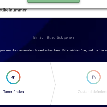
rtikelnummer
Ein Schritt zurück gehen
passen die genannten Tonerkartuschen. Bitte wählen Sie, welche Sie
second step
third st
Toner finden
Zustand definier