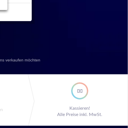
 uns verkaufen möchten
ep
Kassieren!
en
Alle Preise inkl. MwSt.