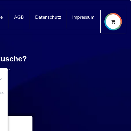
ce
AGB
Datenschutz
Impressum
rtusche?
rvice.
e
und