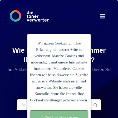
Wir nutzen Cookies, um Ihre
Wie lautet die Artikelnummer
Erfahrung mit unserer Seite zu
verbessern. Manche Cookies sind
Ihrer Tonerkartusche?
notwendig, damit unsere Internetseite
funktioniert. Mit anderen Cookies
Ihre Artikelnummer ist nicht aufgelistet? Kontaktieren Sie
können wir beispielsweise die Zugriffe
unseren Service.
auf unsere Webseite analysieren und
auswerten. Sie haben die volle
Kontrolle, denn: Sie können Ihre
Cookie-Einstellungen jederzeit ändern.
✓ Cookies akzeptieren