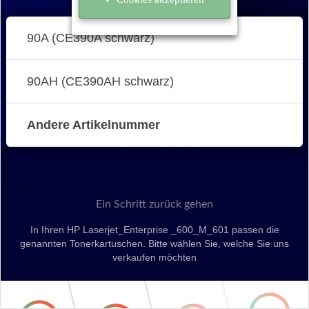
90A (CE390A schwarz)
90AH (CE390AH schwarz)
Andere Artikelnummer
Ein Schritt zurück gehen
In Ihren HP Laserjet_Enterprise _600_M_601 passen die
genannten Tonerkartuschen. Bitte wählen Sie, welche Sie uns
verkaufen möchten