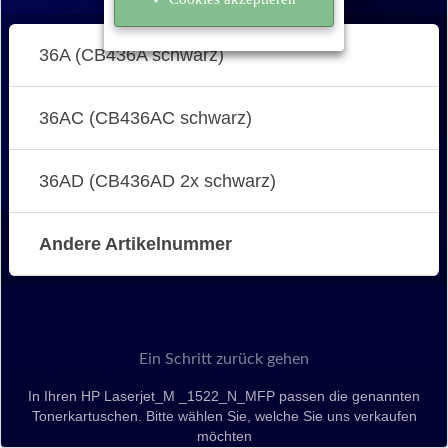
36A (CB436A schwarz)
36AC (CB436AC schwarz)
36AD (CB436AD 2x schwarz)
Andere Artikelnummer
Ein Schritt zurück gehen
In Ihren HP Laserjet_M _1522_N_MFP passen die genannten
Tonerkartuschen. Bitte wählen Sie, welche Sie uns verkaufen
möchten