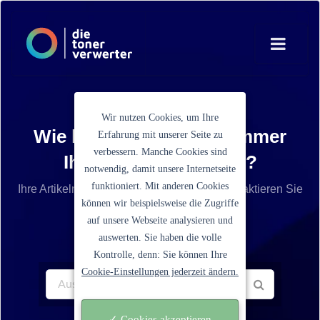
Wir nutzen Cookies, um Ihre
Wie lautet die Artikelnummer
Erfahrung mit unserer Seite zu
verbessern. Manche Cookies sind
Ihrer Tonerkartusche?
notwendig, damit unsere Internetseite
funktioniert. Mit anderen Cookies
Ihre Artikelnummer ist nicht aufgelistet? Kontaktieren Sie
können wir beispielsweise die Zugriffe
unseren Service.
auf unsere Webseite analysieren und
auswerten. Sie haben die volle
Kontrolle, denn: Sie können Ihre
Cookie-Einstellungen jederzeit ändern.
✓ Cookies akzeptieren