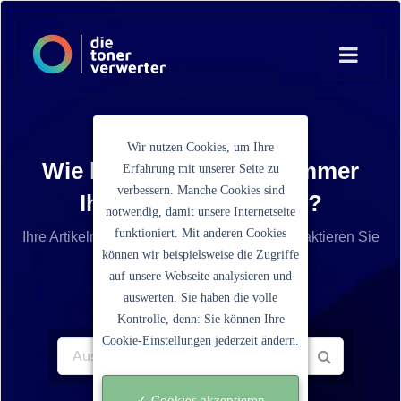
Wir nutzen Cookies, um Ihre
Wie lautet die Artikelnummer
Erfahrung mit unserer Seite zu
verbessern. Manche Cookies sind
Ihrer Tonerkartusche?
notwendig, damit unsere Internetseite
funktioniert. Mit anderen Cookies
Ihre Artikelnummer ist nicht aufgelistet? Kontaktieren Sie
können wir beispielsweise die Zugriffe
unseren Service.
auf unsere Webseite analysieren und
auswerten. Sie haben die volle
Kontrolle, denn: Sie können Ihre
Cookie-Einstellungen jederzeit ändern.
✓ Cookies akzeptieren