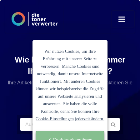
Wir nutzen Cookies, um Ihre
Wie lautet die Artikelnummer
Erfahrung mit unserer Seite zu
verbessern. Manche Cookies sind
Ihrer Tonerkartusche?
notwendig, damit unsere Internetseite
funktioniert. Mit anderen Cookies
Ihre Artikelnummer ist nicht aufgelistet? Kontaktieren Sie
können wir beispielsweise die Zugriffe
unseren Service.
auf unsere Webseite analysieren und
auswerten. Sie haben die volle
Kontrolle, denn: Sie können Ihre
Cookie-Einstellungen jederzeit ändern.
✓ Cookies akzeptieren