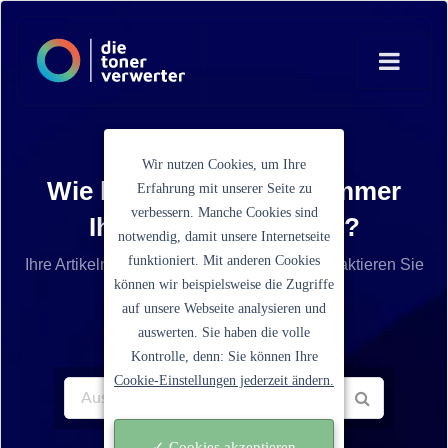
Wir nutzen Cookies, um Ihre
Wie lautet die Artikelnummer
Erfahrung mit unserer Seite zu
verbessern. Manche Cookies sind
Ihrer Tonerkartusche?
notwendig, damit unsere Internetseite
funktioniert. Mit anderen Cookies
Ihre Artikelnummer ist nicht aufgelistet? Kontaktieren Sie
können wir beispielsweise die Zugriffe
unseren Service.
auf unsere Webseite analysieren und
auswerten. Sie haben die volle
Kontrolle, denn: Sie können Ihre
Cookie-Einstellungen jederzeit ändern.
✓ Cookies akzeptieren