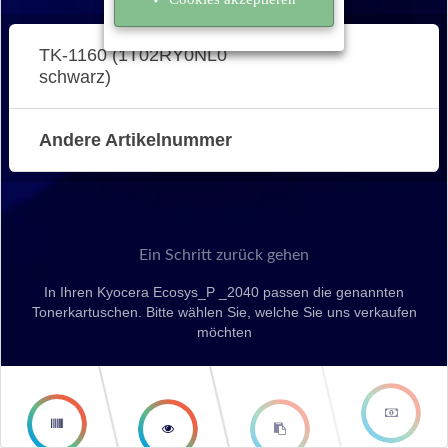
TK-1160 (1T02RY0NL0
schwarz)
Andere Artikelnummer
Ein Schritt zurück gehen
In Ihren Kyocera Ecosys_P _2040 passen die genannten
Tonerkartuschen. Bitte wählen Sie, welche Sie uns verkaufen
möchten
second
third step
step