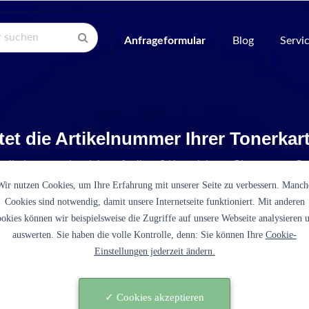
Anfrageformular
Blog
Servi
tet die Artikelnummer Ihrer Tonerka
Artikelnummer ist nicht aufgelistet? Kontaktieren Sie unseren Se
Wir nutzen Cookies, um Ihre Erfahrung mit unserer Seite zu verbessern. Manch
Cookies sind notwendig, damit unsere Internetseite funktioniert. Mit anderen
okies können wir beispielsweise die Zugriffe auf unsere Webseite analysieren 
auswerten. Sie haben die volle Kontrolle, denn: Sie können Ihre
Cookie-
Einstellungen jederzeit ändern.
 (1T02TWCNL0 cyan)
✓ Cookies akzeptieren