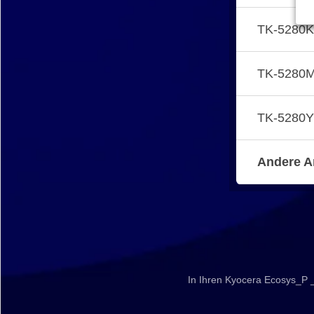
TK-5280K
TK-5280M
TK-5280Y
Andere A
In Ihren Kyocera Ecosys_P 