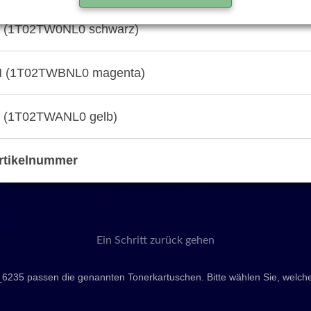
 (1T02TW0NL0 schwarz)
 (1T02TWBNL0 magenta)
 (1T02TWANL0 gelb)
rtikelnummer
Ein Schritt zurück gehen
_6235 passen die genannten Tonerkartuschen. Bitte wählen Sie, welch