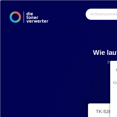
Global Search
Wie lau
Ihre 
Co
TK-5280C