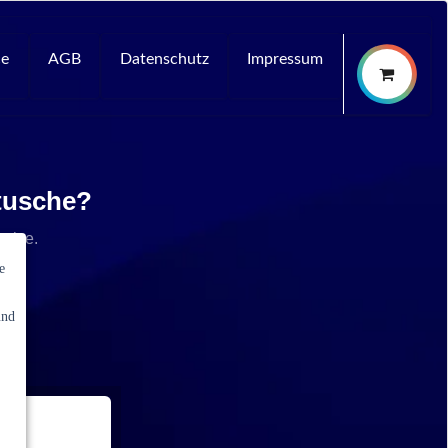
ce
AGB
Datenschutz
Impressum
rtusche?
rvice.
e
und