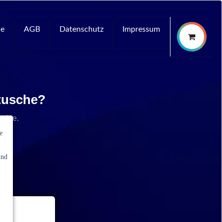
ce
AGB
Datenschutz
Impressum
rtusche?
rvice.
e
und