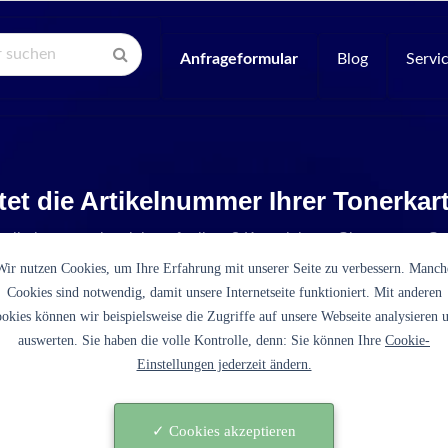
Anfrageformular
Blog
Servi
tet die Artikelnummer Ihrer Tonerka
Artikelnummer ist nicht aufgelistet? Kontaktieren Sie unseren Se
Wir nutzen Cookies, um Ihre Erfahrung mit unserer Seite zu verbessern. Manch
Cookies sind notwendig, damit unsere Internetseite funktioniert. Mit anderen
okies können wir beispielsweise die Zugriffe auf unsere Webseite analysieren 
auswerten. Sie haben die volle Kontrolle, denn: Sie können Ihre
Cookie-
Einstellungen jederzeit ändern.
T02BX0EU0 schwarz)
✓ Cookies akzeptieren