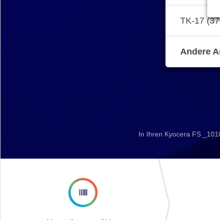
TK-17 (3
Andere A
In Ihren Kyocera FS _101