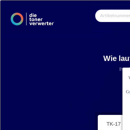
Global Search
Wie lau
Ihre 
Co
TK-17 (1