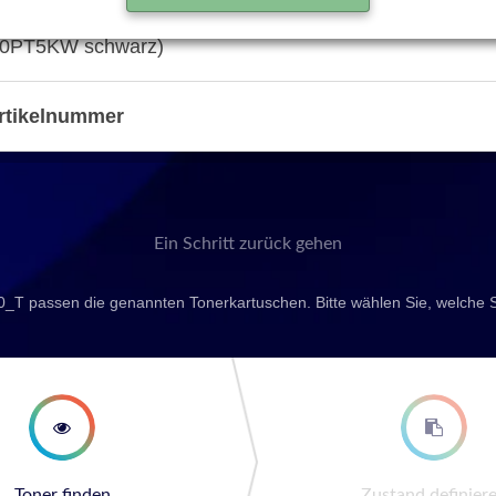
70PT5KW schwarz)
rtikelnummer
Ein Schritt zurück gehen
0_T passen die genannten Tonerkartuschen. Bitte wählen Sie, welche 
second step
third st
Toner finden
Zustand definier