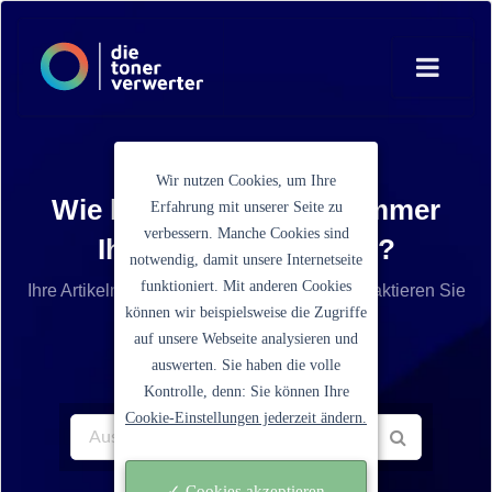
Wir nutzen Cookies, um Ihre
Wie lautet die Artikelnummer
Erfahrung mit unserer Seite zu
verbessern. Manche Cookies sind
Ihrer Tonerkartusche?
notwendig, damit unsere Internetseite
funktioniert. Mit anderen Cookies
Ihre Artikelnummer ist nicht aufgelistet? Kontaktieren Sie
können wir beispielsweise die Zugriffe
unseren Service.
auf unsere Webseite analysieren und
auswerten. Sie haben die volle
Kontrolle, denn: Sie können Ihre
Cookie-Einstellungen jederzeit ändern.
✓ Cookies akzeptieren