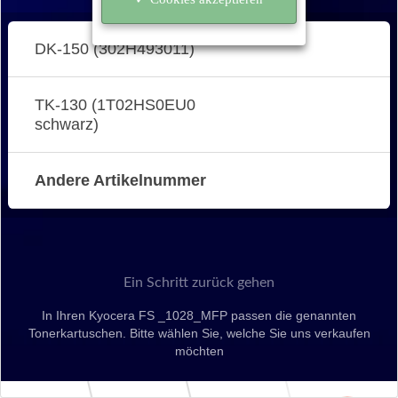
DK-150 (302H493011)
TK-130 (1T02HS0EU0
schwarz)
Andere Artikelnummer
Ein Schritt zurück gehen
In Ihren Kyocera FS _1028_MFP passen die genannten
Tonerkartuschen. Bitte wählen Sie, welche Sie uns verkaufen
möchten