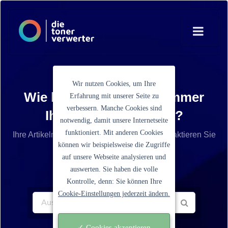
Wir nutzen Cookies, um Ihre
Wie lautet die Artikelnummer
Erfahrung mit unserer Seite zu
verbessern. Manche Cookies sind
Ihrer Tonerkartusche?
notwendig, damit unsere Internetseite
funktioniert. Mit anderen Cookies
Ihre Artikelnummer ist nicht aufgelistet? Kontaktieren Sie
können wir beispielsweise die Zugriffe
unseren Service.
auf unsere Webseite analysieren und
auswerten. Sie haben die volle
Kontrolle, denn: Sie können Ihre
Cookie-Einstellungen jederzeit ändern.
✓ Cookies akzeptieren